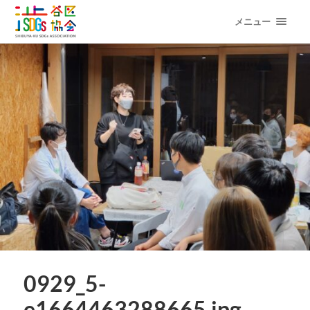
メニュー
0929_5-
e1664463288665.jpg