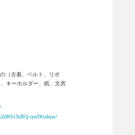
もの（古着、
ベルト、リボ
み、
キーホルダー、紙、文房
/
G2dKln3sBQ-qwfXsdqw/