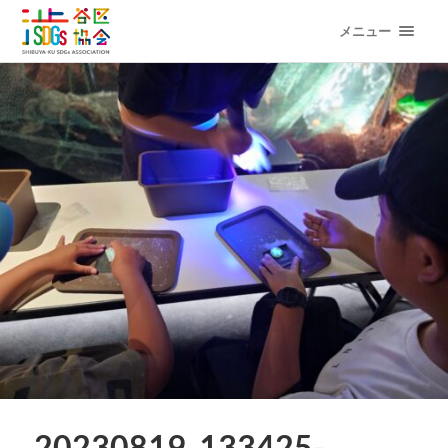
メニュー
20230819_133425-