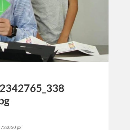
2342765_338
pg
2x850 px