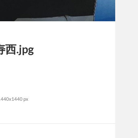
西.jpg
40x1440 px